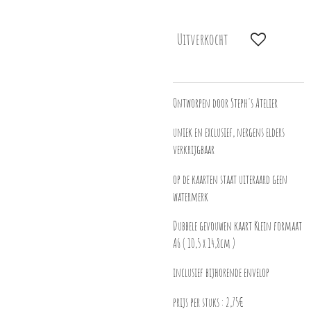
Uitverkocht
Ontworpen door Steph's Atelier
uniek en exclusief, nergens elders
verkrijgbaar
op de kaarten staat uiteraard geen
watermerk
Dubbele gevouwen kaart Klein formaat
A6 ( 10,5 x 14,8cm )
inclusief bijhorende envelop
prijs per stuks : 2,75€