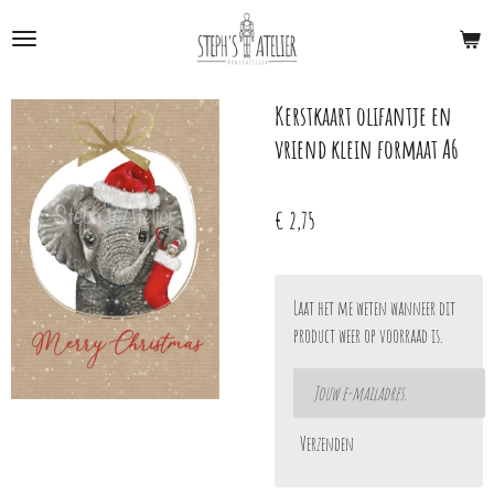
Ga
direct
naar
de
Kerstkaart olifantje en
hoofdinhoud
vriend klein formaat A6
€ 2,75
Laat het me weten wanneer dit
product weer op voorraad is.
Verzenden