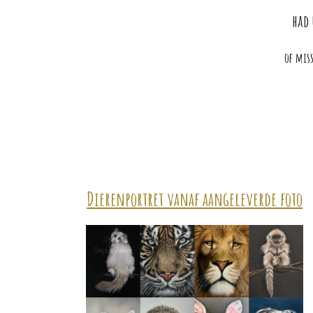
had 
of mis
Dierenportret vanaf aangeleverde foto