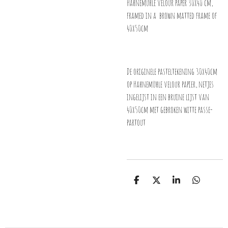
Hahnemühle velour paper 30x40 cm,
framed in a brown matted frame of
40x50cm
De originele pasteltekening 30x40cm
op Hahnemühle velour papier, netjes
ingelijst in een bruine lijst van
40x50cm met gebroken witte passe-
partout
D
D
S
D
e
e
h
e
l
e
a
l
e
l
r
e
n
e
n