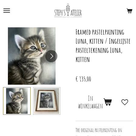
Ga
direct
naar
de
Framed pastelpainting
hoofdinhoud
Luna, kitten / Ingelijste
pasteltekening Luna,
kitten
€ 135,00
In
winkelwagen
The original pastelpainting on