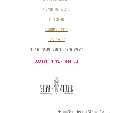
Algemene voorwaarden
Retourneren
Garantie & klachten
Privacy Policy
Like & follow Steph’s Atelier also on Facebook:
www.facebook.com/stephskunst
Delen
Deel
Share
Pinnen
Delen