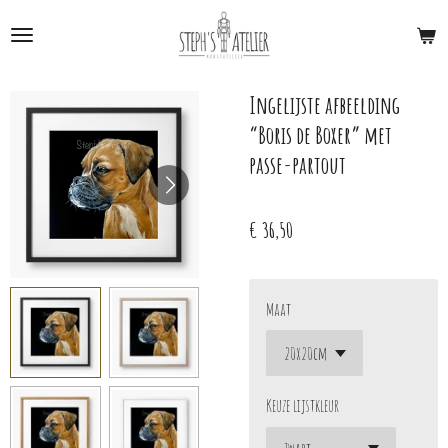
Ga
direct
naar
de
Ingelijste afbeelding
hoofdinhoud
“Boris de Boxer” met
passe-partout
€ 36,50
Maat
Keuze lijstkleur