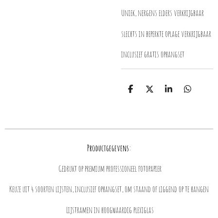
Uniek, nergens elders verkrijgbaar
slechts in beperkte oplage verkrijgbaar
inclusief gratis ophangset
D
D
S
D
e
e
h
e
l
e
a
l
e
l
r
e
n
e
n
Productgegevens:
Gedrukt op premium professioneel fotopapier
Keuze uit 4 soorten lijsten, inclusief ophangset, om staand of liggend op te hangen
Lijstramen in hoogwaardig plexiglas