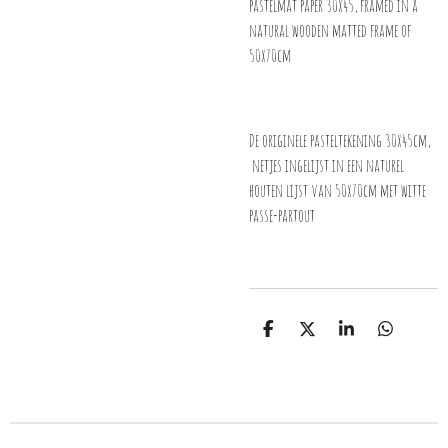
pastelmat paper 30x45, framed in a
natural wooden matted frame of
50x70cm
De originele pasteltekening 30x45cm,
netjes ingelijst in een naturel
houten lijst van 50x70cm met witte
passe-partout
D
D
S
D
e
e
h
e
l
e
a
l
e
l
r
e
n
e
n