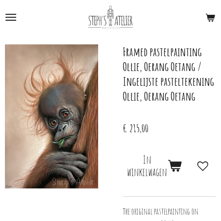
Ga
direct
naar
de
Framed pastelpainting
hoofdinhoud
Ollie, Oerang Oetang /
Ingelijste pasteltekening
Ollie, Oerang Oetang
€ 215,00
In
winkelwagen
The original pastelpainting on