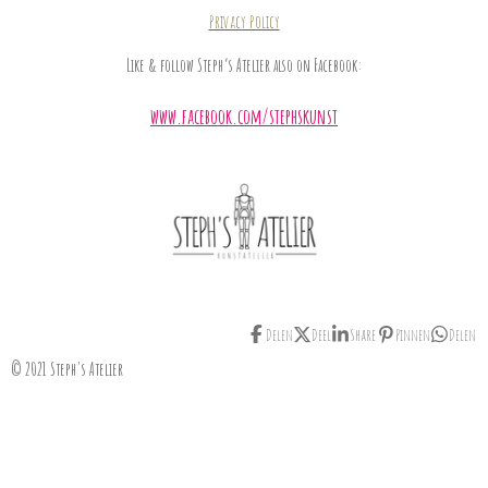
Privacy Policy
Like & follow Steph’s Atelier also on Facebook:
www.facebook.com/stephskunst
Delen
Deel
Share
Pinnen
Delen
© 2021 Steph's Atelier