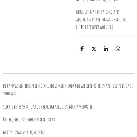
Keuze uit mat of satijnglans
afwerking ( satijnglans kan ook
buiten gebruikt worden )
D
D
S
D
e
e
h
e
l
e
a
l
e
l
r
e
n
e
n
De canvassen hebben een gekleurde zijkant, zodat de afbeelding helemaal te zien is op de
voorkant
slechts in beperkte oplage verkrijgbaar, geen massaproductie!
Uniek, nergens elders verkrijgbaar
gratis ophangset bijgeleverd