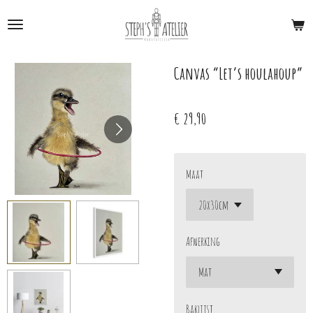
Ga
direct
naar
de
Canvas “Let’s houlahoup”
hoofdinhoud
€ 29,90
Maat
Afwerking
Baklijst