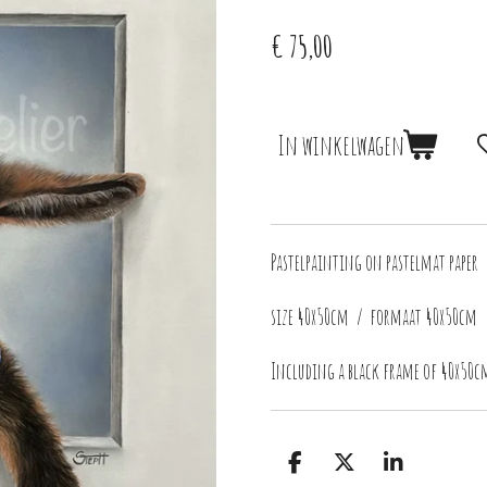
€ 75,00
In winkelwagen
Pastelpainting on pastelmat paper 
size 40x50cm / formaat 40x50cm
Including a black frame of 40x50c
D
D
S