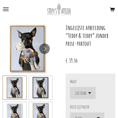
Ga
direct
naar
de
Ingelijste afbeelding
hoofdinhoud
“Teddy & teddy” zonder
passe-partout
€ 39,50
Maat
Keuze lijstkleur