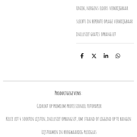
Uniek, nergens elders verkrijgbaar
slechts in beperkte oplage verkrijgbaar
inclusief gratis ophangset
D
D
S
D
e
e
h
e
l
e
a
l
e
l
r
e
n
e
n
Productgegevens:
Gedrukt op premium professioneel fotopapier
Keuze uit 4 soorten lijsten, inclusief ophangset, om staand of liggend op te hangen
Lijstramen in hoogwaardig plexiglas