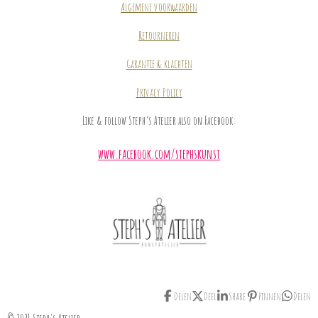
Algemene voorwaarden
Retourneren
Garantie & klachten
Privacy Policy
Like & follow Steph’s Atelier also on Facebook:
www.facebook.com/stephskunst
Delen
Deel
Share
Pinnen
Delen