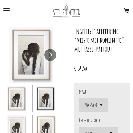
Ga
direct
naar
de
Ingelijste afbeelding
hoofdinhoud
“Meisje met konijntje”
met passe-partout
€ 34,50
Maat
Keuze lijstkleur