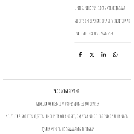
Uniek, nergens elders verkrijgbaar
slechts in beperkte oplage verkrijgbaar
inclusief gratis ophangset
D
D
S
D
e
e
h
e
l
e
a
l
e
l
r
e
n
e
n
Productgegevens:
Gedrukt op premium professioneel fotopapier
Keuze uit 4 soorten lijsten, inclusief ophangset, om staand of liggend op te hangen
Lijstramen in hoogwaardig plexiglas