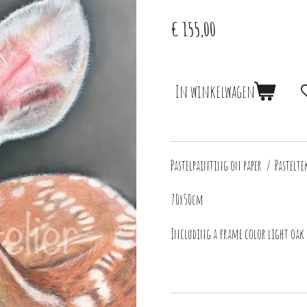
€ 155,00
In winkelwagen
Pastelpainting on paper / Pastelte
70x50cm
Including a frame color light oak /