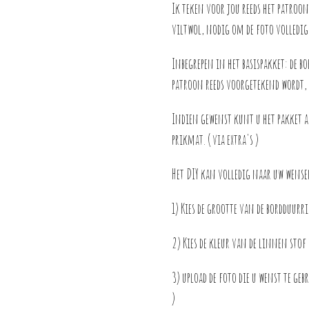
Ik teken voor jou reeds het patroon
viltwol, nodig om de foto volledig
Inbegrepen in het basispakket: de 
patroon reeds voorgetekend wordt, 
Indien gewenst kunt u het pakket 
prikmat. ( via extra's )
Het DIY kan volledig naar uw wense
1) Kies de grootte van de bordduur
2) Kies de kleur van de linnen stof 
3) upload de foto die u wenst te geb
)