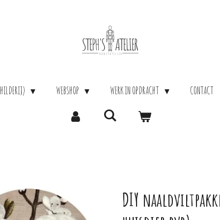
HILDERIJ)
WEBSHOP
WERK IN OPDRACHT
CONTACT
DIY naaldviltpakk