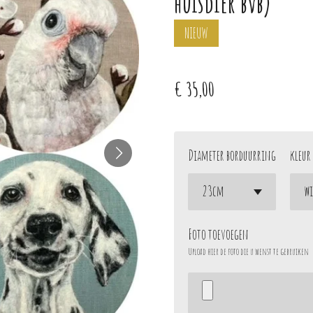
huisdier bvb)
NIEUW
€ 35,00
Diameter borduurring
kleur
Foto toevoegen
Upload hier de foto die u wenst te gebruiken