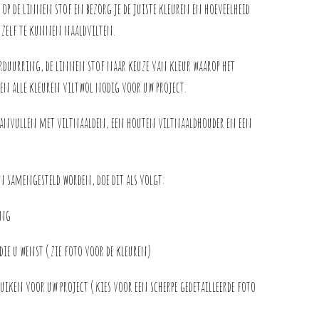
 op de linnen stof en bezorg je de juiste kleuren en hoeveelheid
 zelf te kunnen naaldvilten.
borduurring, de linnen stof naar keuze van kleur waarop het
en alle kleuren viltwol nodig voor uw project.
aanvullen met viltnaalden, een houten viltnaaldhouder en een
n samengesteld worden, doe dit als volgt:
ring
die u wenst ( zie foto voor de kleuren)
ruiken voor uw project ( kies voor een scherpe gedetailleerde foto