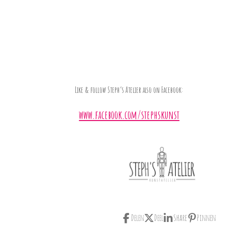
Like & follow Steph’s Atelier also on Facebook:
www.facebook.com/stephskunst
Delen
Deel
Share
Pinnen