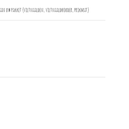
 aan uw pakket (viltnaalden, viltnaaldhouder, prikmat)