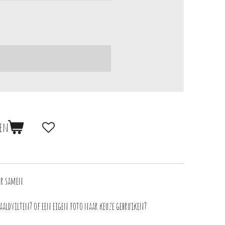
en
er samen.
naaldvilten? of een eigen foto naar keuze gebruiken?