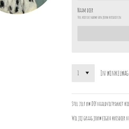
Naam dier
Vul hier de naam van jouw huisdier in
In winkelwag
Stel zelf uw DIY naaldviltpakket hi
Wil jij graag jouw eigen huisdier 