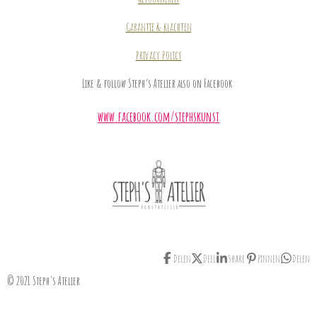
Garantie & klachten
Privacy Policy
Like & follow Steph’s Atelier also on Facebook:
www.facebook.com/stephskunst
Delen
Deel
Share
Pinnen
Delen
© 2021 Steph's Atelier