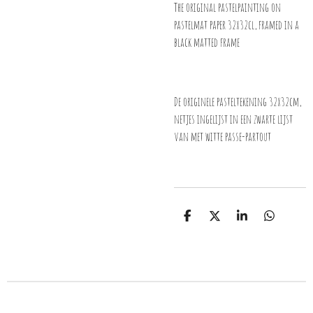
The original pastelpainting on
pastelmat paper 32x32cl, framed in a
black matted frame
De originele pasteltekening 32x32cm,
netjes ingelijst in een zwarte lijst
van met witte passe-partout
D
D
S
D
e
e
h
e
l
e
a
l
e
l
r
e
n
e
n