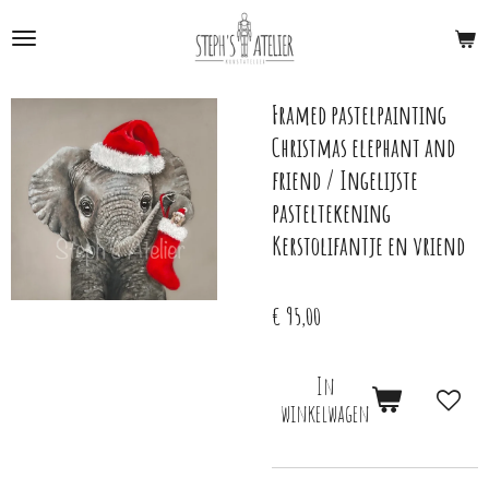
Ga
direct
naar
de
Framed pastelpainting
hoofdinhoud
Christmas elephant and
friend / Ingelijste
pasteltekening
Kerstolifantje en vriend
€ 95,00
In
winkelwagen