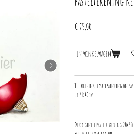
pasteltekening Ke
€ 75,00
In winkelwagen
The original pastelpainting on pa
of 30x40cm
De originele pasteltekening 20x30c
met witte passe-partout