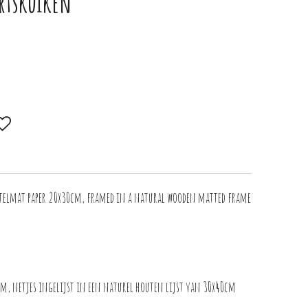
rtskuiken
stelmat paper 20x30cm, framed in a natural wooden matted frame
m, netjes ingelijst in een naturel houten lijst van 30x40cm